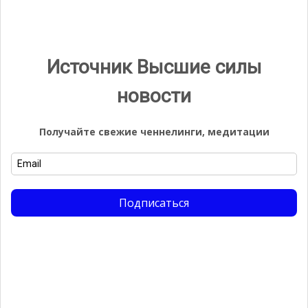
Источник Высшие силы
новости
Видео
Видеоплеер
Получайте свежие ченнелинги, медитации
Подписаться
00:00
05:53