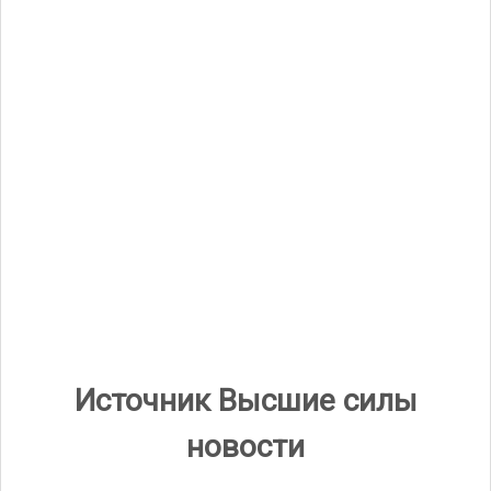
Метки
Ченнелинг
Комментарии
Добавить комментарий
Для отправки комментария вам необходимо
авторизоваться
.
Источник Высшие силы
новости