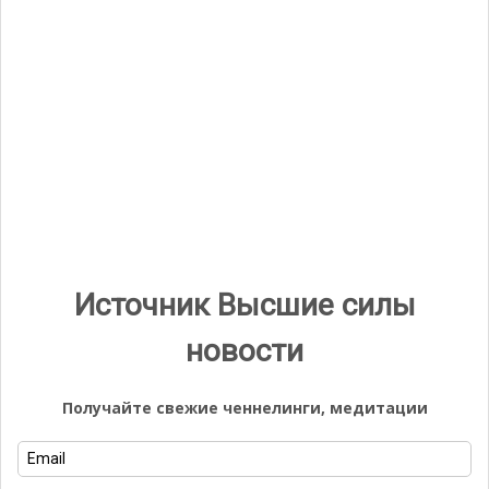
Видео
Видеоплеер
Источник Высшие силы
00:00
05:53
новости
Группа ВК
Получайте свежие ченнелинги, медитации