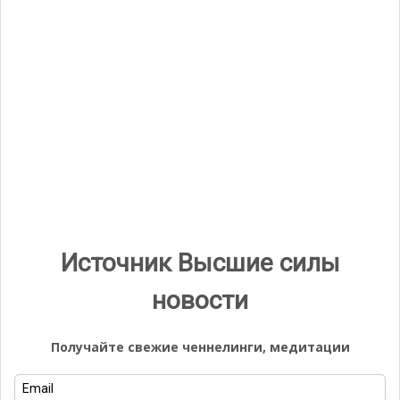
Свежие записи
Объявление о проведение Вебинара Онлайн
Ченнелинговой Встречи с Архангелом Уриилом “Вхождение
в Звездные Врата: Новое начало”
Источник Творец: Звездные Врата Августа 08/08 –
Обновление Кодов Души
Арктурианцы. Познай свои последние воплощения на земле
Исида. Начался процесс слияние сознания и души
человека в единое целое
Ангел Времени. 1 Августа 2026 – Изменение Временной
Парадигмы
Источник Высшие силы
новости
Свежие комментарии
Получайте свежие ченнелинги, медитации
Михаэль
к записи
Кармический Совет Земли.
Вспомните, как быть Человеком