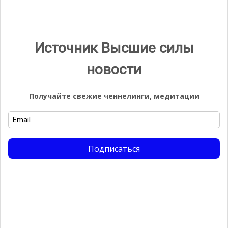
Вспомните, как быть Человеком
Елена
к записи
Архангел Михаил через Ронну Везане:
Загрузка вашего нового Божественного плана
Источник Высшие силы
Елена
к записи
Крайон. Сужение коридора времени
новости
Дарри
к записи
Крайон. Сужение коридора времени
Получайте свежие ченнелинги, медитации
Дарри
к записи
Космическое обновление 18 августа
2022 года
Подписаться
Рубрики
Uncategorized
Абрахам
Ангел Времени
Ангел Любви
Арктурианская Группа
Арктурианцы