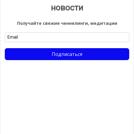
2022 года
новости
Получайте свежие ченнелинги, медитации
Рубрики
Uncategorized
Абрахам
Ангел Времени
Подписаться
Ангел Любви
Арктурианская Группа
Арктурианцы
Архангел Иммануил
Архангел Мелек Метатрон
Архангел Михаил
Архангел Рафаил
Архангел Уриил
Аштар
Будда
Вибрационный Прогноз от Lee
Вселенная
Вселенные
Высшее Я Михаэль
Высший Совет Душ