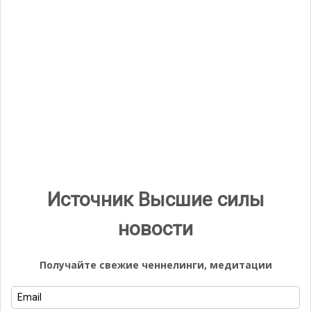
Видео
Видеоплеер
00:00
05:53
Источник Высшие силы
новости
Группа ВК
Получайте свежие ченнелинги, медитации
Свежие записи