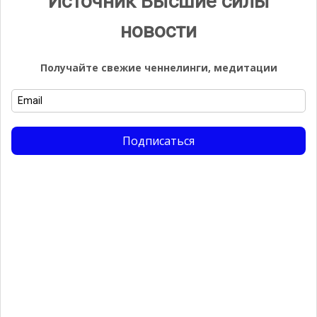
Источник Высшие силы
Дарри
к записи
Космическое обновление 18 августа
новости
2022 года
Получайте свежие ченнелинги, медитации
Рубрики
Uncategorized
Абрахам
Подписаться
Ангел Времени
Ангел Любви
Арктурианская Группа
Арктурианцы
Архангел Иммануил
Архангел Мелек Метатрон
Архангел Михаил
Архангел Рафаил
Архангел Уриил
Аштар
Будда
Вибрационный Прогноз от Lee
Вселенная
Вселенные