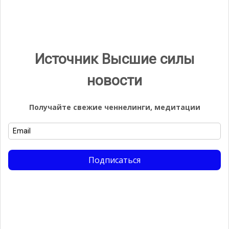
Плеяды Самутэл
Ченнелинг
Источник Высшие силы
Комментарии
новости
Получайте свежие ченнелинги, медитации
Добавить комментарий
Для отправки комментария вам необходимо
Подписаться
авторизоваться
.
Найти: