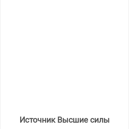
7 апреля, 2022 в 2:36 пп
Добрый день, дорогой, Михаэль! Спасибо
большое за поддержку и Любовь!
Благодарю!!! СЛюбовью к Высшим силам и к
Вам!!!
Войдите, чтобы ответить
Добавить комментарий
Источник Высшие силы
Для отправки комментария вам необходимо